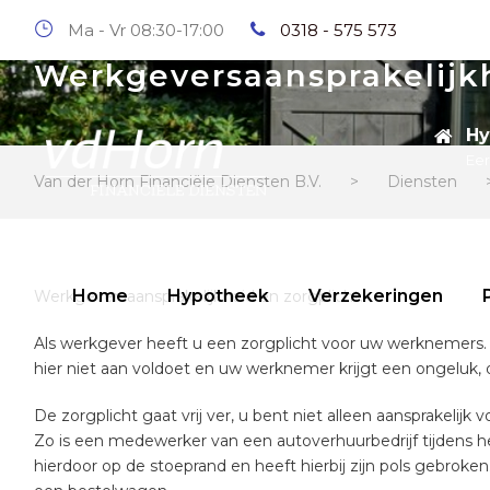
Ma - Vr 08:30-17:00
0318 - 575 573
Werkgeversaansprakelijk
Hy
Eer
Van der Horn Financiële Diensten B.V.
>
Diensten
Home
Hypotheek
Verzekeringen
Werkgeversaansprakelijkheid en zorgplicht.
Als werkgever heeft u een zorgplicht voor uw werknemers. 
hier niet aan voldoet en uw werknemer krijgt een ongeluk, 
De zorgplicht gaat vrij ver, u bent niet alleen aansprakelijk
Zo is een medewerker van een autoverhuurbedrijf tijdens h
hierdoor op de stoeprand en heeft hierbij zijn pols gebroke