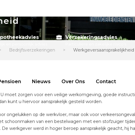
heid
potheekadvies
Verzekeringsadvies
lijk en persoonlijk advies
Particuliere en zakelijke risico’s
>
Bedrijfsverzekeringen
>
Werkgeversaansprakelijkheid
Pensioen
Nieuws
Over Ons
Contact
U moet zorgen voor een veilige werkomgeving, goede instructie
dan kunt u hiervoor aansprakelijk gesteld worden.
 voor ongelukken op de werkvloer, maar ook voor verkeersongevallen
et schoonmaken van een bestelwagen met een stofzuiger tijdens 
n. De werkgever werd in hoger beroep aansprakelijk geacht, hij h