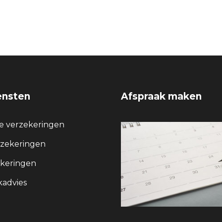
ensten
Afspraak maken
re verzekeringen
rzekeringen
keringen
advies