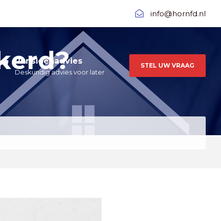
info@hornfd.nl
kerd?
Pensioenadvies
STEL UW VRAAG
Deskundig advies voor later