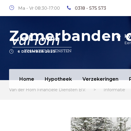
Ma - Vr 08:30-17:00
0318 - 575 573
Zomerbanden d
Hy
Eer
6 DECEMBER 2023
Home
Hypotheek
Verzekeringen
Van der Horn Financiële Diensten B.V.
>
Informatie