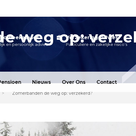
e weg op: verze
potheekadvies
Verzekeringsadvies
lijk en persoonlijk advies
Particuliere en zakelijke risico’s
Pensioen
Nieuws
Over Ons
Contact
>
Zomerbanden de weg op: verzekerd?