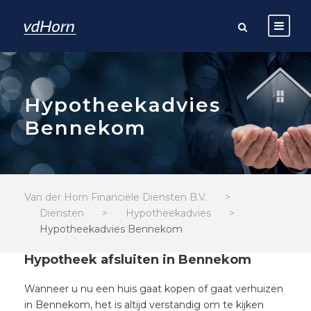
Hypotheekadvies
Bennekom
Van der Horn Financiële Diensten B.V.
>
Diensten
>
Hypotheekadvies
>
Hypotheekadvies Bennekom
Hypotheek afsluiten in Bennekom
Wanneer u nu een huis gaat kopen of gaat verhuizen
in Bennekom, het is altijd verstandig om te kijken