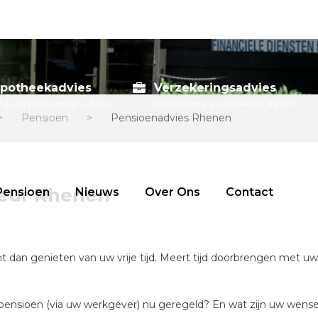
potheekadvies
Verzekeringsadvies
lijk en persoonlijk advies
Particuliere en zakelijke risico’s
>
Pensioen
>
Pensioenadvies Rhenen
seur Rhenen
Pensioen
Nieuws
Over Ons
Contact
t dan genieten van uw vrije tijd. Meert tijd doorbrengen met uw (
s uw pensioen (via uw werkgever) nu geregeld? En wat zijn uw we