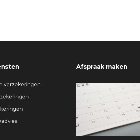
ensten
Afspraak maken
re verzekeringen
rzekeringen
keringen
advies