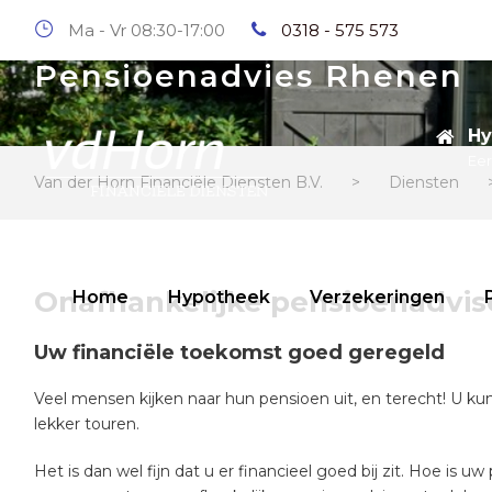
Ma - Vr 08:30-17:00
0318 - 575 573
Pensioenadvies Rhenen
Hy
Eer
Van der Horn Financiële Diensten B.V.
>
Diensten
Onafhankelijke pensioenadvi
Home
Hypotheek
Verzekeringen
Uw financiële toekomst goed geregeld
Veel mensen kijken naar hun pensioen uit, en terecht! U kun
lekker touren.
Het is dan wel fijn dat u er financieel goed bij zit. Hoe i