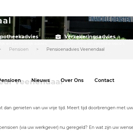
aal
potheekadvies
Verzekeringsadvies
lijk en persoonlijk advies
Particuliere en zakelijke risico’s
>
Pensioen
>
Pensioenadvies Veenendaal
seur Veenendaal
Pensioen
Nieuws
Over Ons
Contact
t dan genieten van uw vrije tijd. Meert tijd doorbrengen met uw (
s uw pensioen (via uw werkgever) nu geregeld? En wat zijn uw we