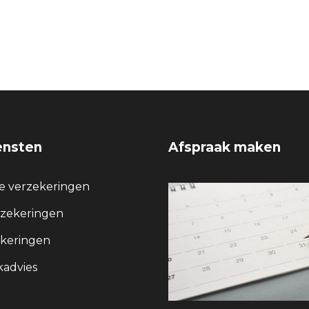
ensten
Afspraak maken
re verzekeringen
rzekeringen
keringen
advies