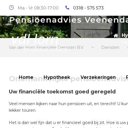
Ma - Vr 08:30-17:00
0318 - 575 573
Pensioenadvies Veenend
Hy
Eer
Van der Horn Financiële Diensten B.V.
>
Diensten
Onafhankelijke pensioenadvi
Home
Hypotheek
Verzekeringen
Uw financiële toekomst goed geregeld
Veel mensen kijken naar hun pensioen uit, en terecht! U kun
lekker touren.
Het is dan wel fijn dat u er financieel goed bij zit. Hoe i