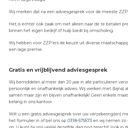
Wij merken dat na een adviesgesprek voor de meeste ZZP’e
Het is echter ook zaak om niet alleen naar de te betalen 
binnen het eigen bedrijf of hulp biedt bij omscholing.
Wij hebben voor ZZP’ers de keuze uit diverse maatschappij
een lage premie.
Gratis en vrijblijvend adviesgesprek
Wij bemiddelen al meer dan 20 jaar in alle particulieren ver
persoonlijk en onafhankelijk advies. Wij werken met (bijna) 
samen maar zijn en blijven onafhankelijk! Geen enkele maat
belang in ons kantoor.
Wilt u een gratis adviesgesprek over uw verzekering(en) me
het formulier in of bel ons op
0318-575573
en wij nemen zo 
op. U kunt bij ons veelal dezelfde dag nog terecht! (ook in 