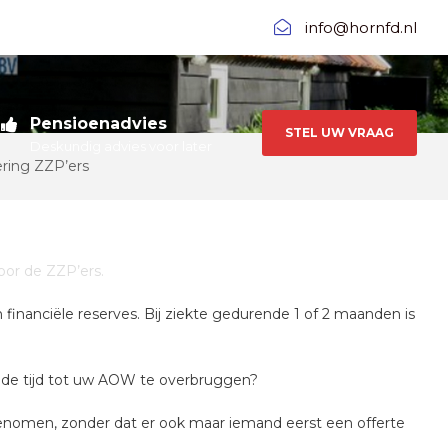
info@hornfd.nl
Pensioenadvies
STEL UW VRAAG
Deskundig advies voor later
ring ZZP’ers
oor de ZZP’ers.
inanciële reserves. Bij ziekte gedurende 1 of 2 maanden is
 de tijd tot uw AOW te overbruggen?
genomen, zonder dat er ook maar iemand eerst een offerte