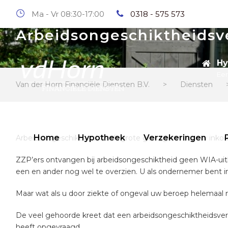
Ma - Vr 08:30-17:00
0318 - 575 573
Arbeidsongeschiktheidsv
Hy
Eer
Van der Horn Financiële Diensten B.V.
>
Diensten
Home
Hypotheek
Verzekeringen
Arbeidsongeschiktheid heeft grote gevolgen voor uw inkom
ZZP’ers ontvangen bij arbeidsongeschiktheid geen WIA-uitk
een en ander nog wel te overzien. U als ondernemer bent
Maar wat als u door ziekte of ongeval uw beroep helemaal
De veel gehoorde kreet dat een arbeidsongeschiktheidsverz
heeft opgevraagd.