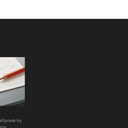
fspraak bij
tie.