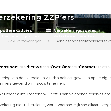
erzekering ZZP’ers
potheekadvies
Verzekeringsadvies
lijk en persoonlijk advies
Particuliere en zakelijke risico’s
>
ZZP-Verzekeringen
>
Arbeidsongeschiktheidsverzeke
Pensioen
Nieuws
Over Ons
Contact
en. Dit geldt voor zelfstandig ondernemers en dus ook zeker v
ering van de overheid en zijn dan ook aangewezen op de eigen f
 immers gewend om risico’s te nemen.
 niet meer kunt uitoefenen? Heeft u dan voldoende reserves om
ekering niet te betalen is, wordt voornamelijk van elkaar over