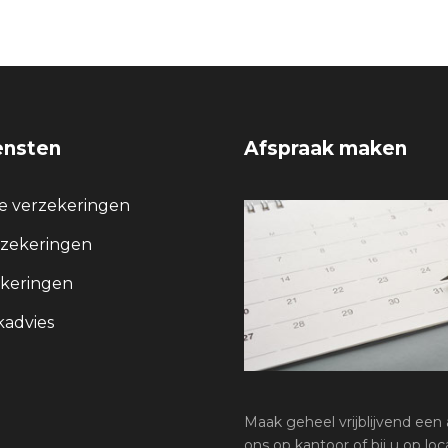
ensten
Afspraak maken
re verzekeringen
rzekeringen
keringen
advies
Maak geheel vrijblijvend een a
ons op kantoor of bij u op loca