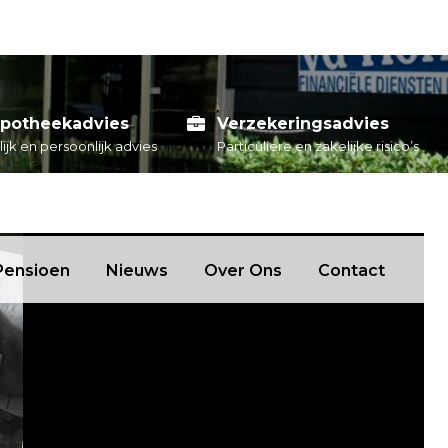
potheekadvies
Verzekeringsadvies
lijk en persoonlijk advies
Particuliere en zakelijke risico’s
Pensioen
Nieuws
Over Ons
Contact