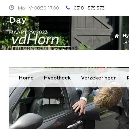
Ma - Vr 08:30-17:00
0318 - 575 573
Day
MAART 29, 2023
Hy
Eer
Home
Hypotheek
Verzekeringen