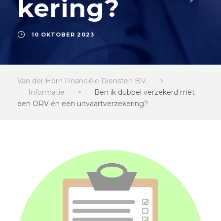
kering?
10 OKTOBER 2023
Van der Horn Financiële Diensten B.V.
>
Informatie
>
Ben ik dubbel verzekerd met
een ORV én een uitvaartverzekering?