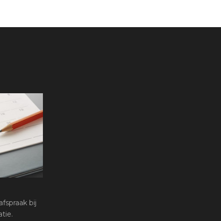
fspraak bij
tie.