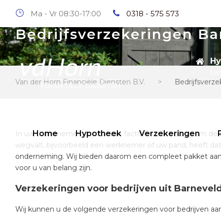
Ma - Vr 08:30-17:00
0318 - 575 573
Bedrijfsverzekeringen Ba
Hy
Eer
Van der Horn Financiële Diensten B.V.
>
Bedrijfsverz
Home
Hypotheek
Verzekeringen
In uw onderneming zijn tal van factoren van belang om de b
wegvalt, bijvoorbeeld een werknemer of uw pand, heeft dat 
onderneming. Wij bieden daarom een compleet pakket aan v
voor u van belang zijn.
Verzekeringen voor bedrijven uit Barnevel
Wij kunnen u de volgende verzekeringen voor bedrijven aa